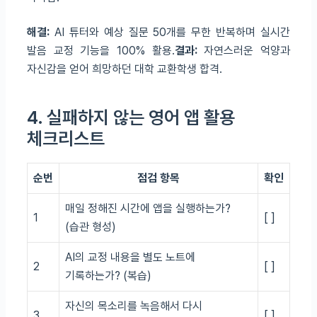
해결:
AI 튜터와 예상 질문 50개를 무한 반복하며 실시간
발음 교정 기능을 100% 활용.
결과:
자연스러운 억양과
자신감을 얻어 희망하던 대학 교환학생 합격.
4. 실패하지 않는 영어 앱 활용
체크리스트
순번
점검 항목
확인
매일 정해진 시간에 앱을 실행하는가?
1
[ ]
(습관 형성)
AI의 교정 내용을 별도 노트에
2
[ ]
기록하는가? (복습)
자신의 목소리를 녹음해서 다시
3
[ ]