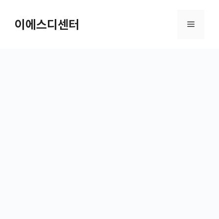
컨텐츠로
건너뛰기
이에스디센터
메뉴