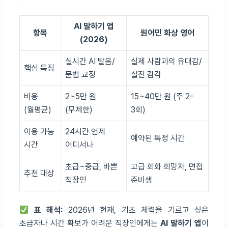
AI 말하기 앱
항목
원어민 화상 영어
(2026)
실시간 AI 발음/
실제 사람과의 유대감/
핵심 특징
문법 교정
실전 감각
비용
2~5만 원
15~40만 원 (주 2-
(월평균)
(무제한)
3회)
이용 가능
24시간 언제
예약된 특정 시간
시간
어디서나
초급~중급, 바쁜
고급 회화 희망자, 면접
추천 대상
직장인
준비생
표 해석:
2026년 현재, 기초 체력을 기르고 싶은
초급자나 시간 확보가 어려운 직장인에게는
AI 말하기 앱
이