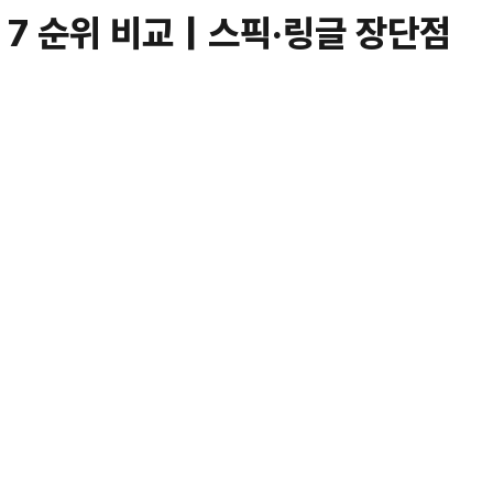
P 7 순위 비교｜스픽·링글 장단점