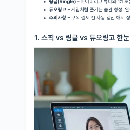
링글(Ringle)
– 아이비리그 튜터와 1:1 
듀오링고
– 게임처럼 즐기는 습관 형성, 
주의사항
– 구독 결제 전 자동 갱신 해지
1. 스픽 vs 링글 vs 듀오링고 