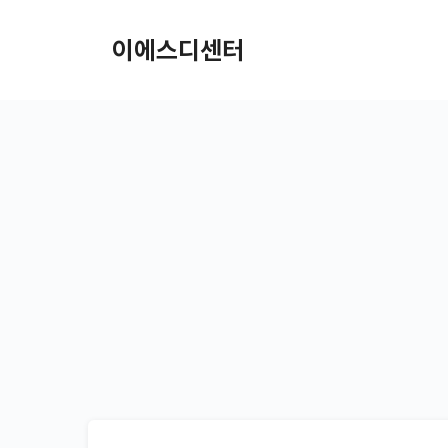
컨텐츠로
건너뛰기
이에스디센터