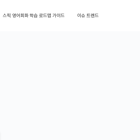
스픽 영어회화 학습 로드맵 가이드
이슈 트렌드