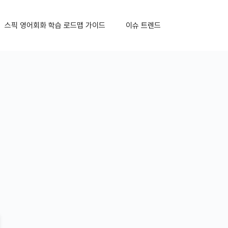
스픽 영어회화 학습 로드맵 가이드
이슈 트렌드