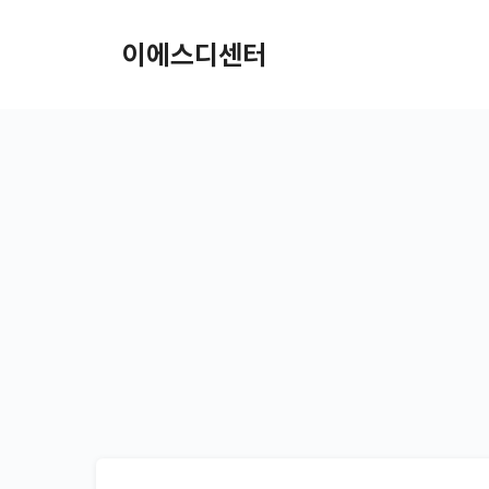
컨텐츠로
건너뛰기
이에스디센터