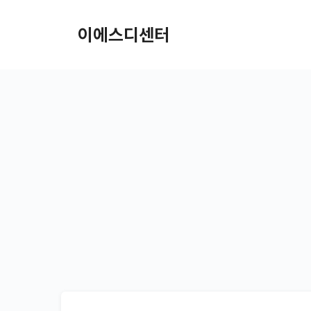
컨텐츠로
건너뛰기
이에스디센터