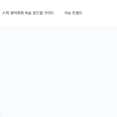
스픽 영어회화 학습 로드맵 가이드
이슈 트렌드