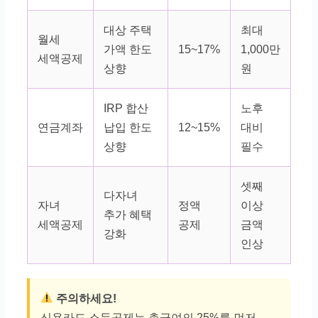
대상 주택
최대
월세
가액 한도
15~17%
1,000만
세액공제
상향
원
IRP 합산
노후
연금계좌
납입 한도
12~15%
대비
상향
필수
셋째
다자녀
자녀
정액
이상
추가 혜택
세액공제
공제
금액
강화
인상
주의하세요!
신용카드 소득공제는 총급여의 25%를 먼저