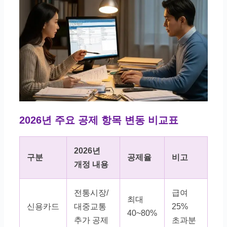
2026년 주요 공제 항목 변동 비교표
2026년
구분
공제율
비고
개정 내용
전통시장/
급여
최대
신용카드
대중교통
25%
40~80%
추가 공제
초과분