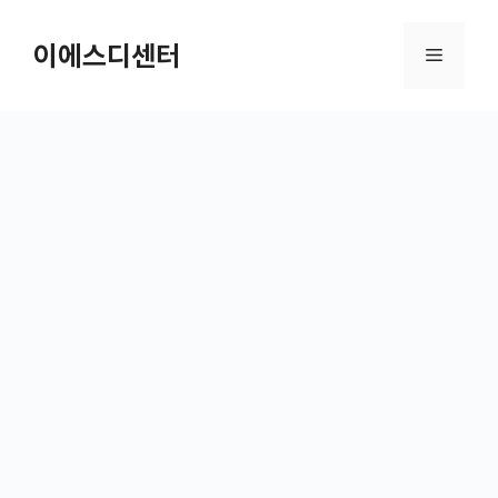
컨텐츠로
건너뛰기
이에스디센터
메뉴