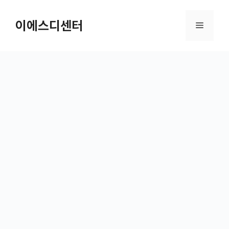
컨텐츠로
건너뛰기
이에스디센터
메뉴