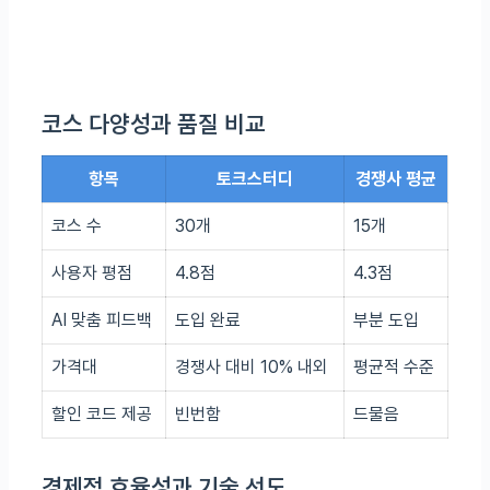
코스 다양성과 품질 비교
항목
토크스터디
경쟁사 평균
코스 수
30개
15개
사용자 평점
4.8점
4.3점
AI 맞춤 피드백
도입 완료
부분 도입
가격대
경쟁사 대비 10% 내외
평균적 수준
할인 코드 제공
빈번함
드물음
경제적 효율성과 기술 선도