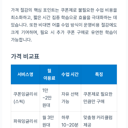
가격 절감의 핵심 포인트는 쿠폰제로 불필요한 수업 비용을
최소화하고, 짧은 시간 집중 학습으로 효율을 극대화하는 데
있습니다. 또한 비대면 어플 수업 방식이 운영비용 절감에도
크게 기여하며, 필요 시 추가 쿠폰 구매로 유연한 학습이
가능합니다.
가격 비교표
월
서비스명
수업 시간
특징
이용료
1만
쿠폰잉글리쉬
자유 선택
쿠폰제로 필요한
~2만
(스픽)
가능
만큼만 구매
원대
월 3만
하루
맞춤형 커리큘럼
파워잉글리쉬
원대
10~20분
제공