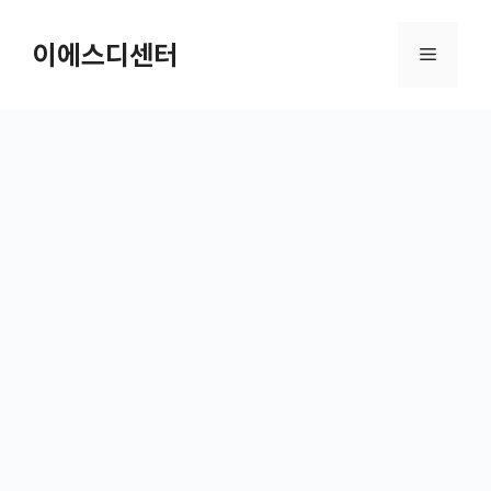
컨텐츠로
건너뛰기
이에스디센터
메뉴