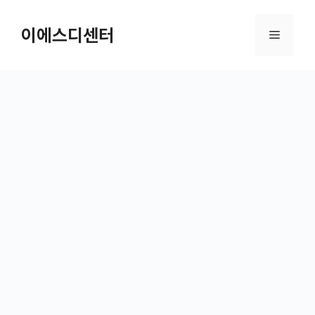
컨텐츠로
건너뛰기
이에스디센터
메뉴