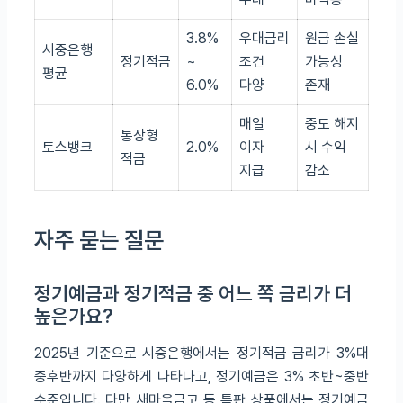
3.8%
우대금리
원금 손실
시중은행
정기적금
~
조건
가능성
평균
6.0%
다양
존재
매일
중도 해지
통장형
토스뱅크
2.0%
이자
시 수익
적금
지급
감소
자주 묻는 질문
정기예금과 정기적금 중 어느 쪽 금리가 더
높은가요?
2025년 기준으로 시중은행에서는 정기적금 금리가 3%대
중후반까지 다양하게 나타나고, 정기예금은 3% 초반~중반
수준입니다. 다만 새마을금고 등 특판 상품에서는 정기예금