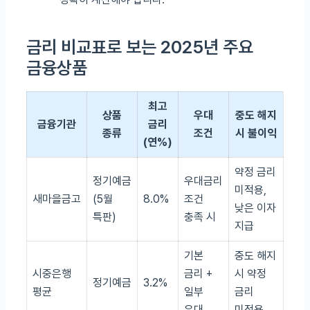
금리 비교표로 보는 2025년 주요
금융상품
최고
상품
우대
중도 해지
금융기관
금리
종류
조건
시 불이익
(연%)
약정 금리
정기예금
우대금리
미적용,
새마을금고
(5월
8.0%
조건
낮은 이자
특판)
충족 시
지급
기본
중도 해지
시중은행
금리 +
시 약정
정기예금
3.2%
평균
일부
금리
우대
미적용