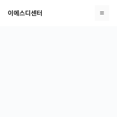
컨텐츠로
건너뛰기
이에스디센터
메뉴