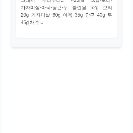
그래서 부랴부랴... 423ml 3.쌀·보리·
가자미살·아욱·당근·무 불린쌀 52g 보리
20g 가자미살 60g 아욱 35g 당근 40g 무
45g 채수...