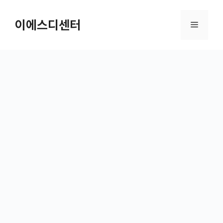
컨텐츠로
건너뛰기
이에스디센터
메뉴