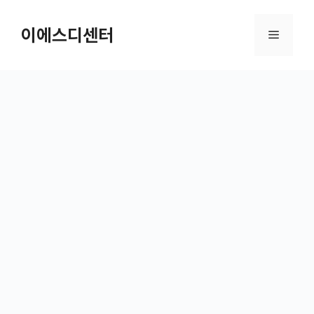
컨텐츠로
건너뛰기
이에스디센터
메뉴