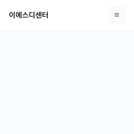
컨텐츠로
건너뛰기
이에스디센터
메뉴