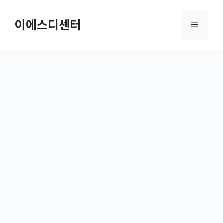
컨텐츠로
건너뛰기
이에스디센터
메뉴