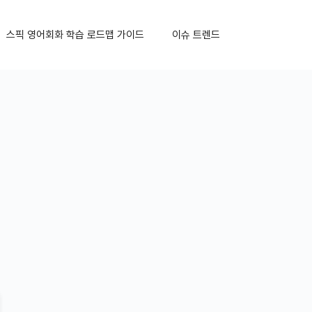
스픽 영어회화 학습 로드맵 가이드
이슈 트렌드