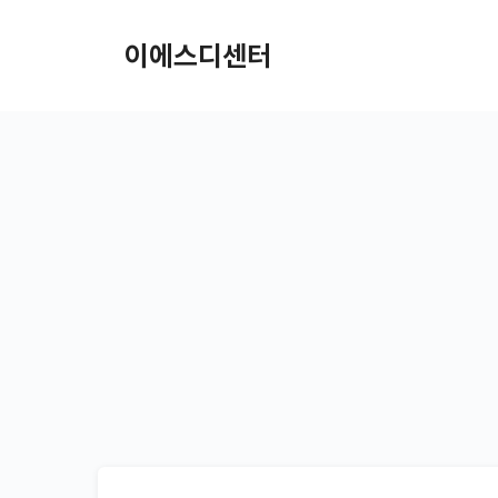
컨텐츠로
건너뛰기
이에스디센터