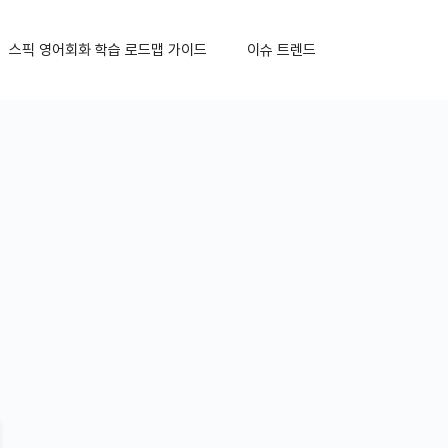
스픽 영어회화 학습 로드맵 가이드
이슈 트렌드