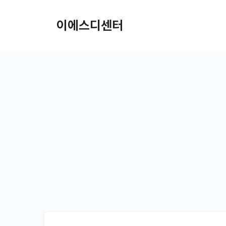
컨텐츠로
건너뛰기
이에스디센터