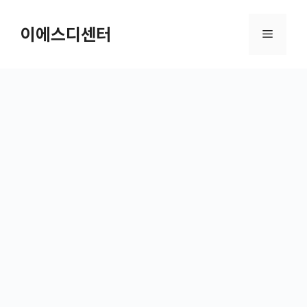
컨텐츠로
건너뛰기
이에스디센터
메뉴