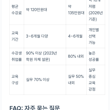
약 10%
평균
약
저렴
약 120만원대
수강료
135만원대
(2026년
기준)
개인별
교육
3~6개월 다양
4~6개월
선택
기간
가능
수강생
90% 이상 (2023년
높은
80% 내외
취업률
학원 자체 설문)
성공률
실무
교육
실무 50%
중심
실무 70% 이상
구성
내외
교육
강점
FAQ: 자주 묻는 질문