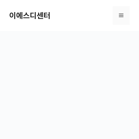
컨텐츠로
건너뛰기
이에스디센터
메뉴