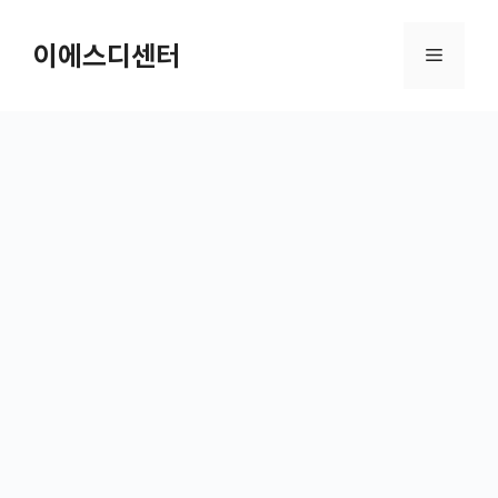
컨텐츠로
건너뛰기
이에스디센터
메뉴