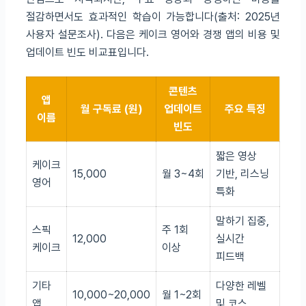
절감하면서도 효과적인 학습이 가능합니다(출처: 2025년
사용자 설문조사). 다음은 케이크 영어와 경쟁 앱의 비용 및
업데이트 빈도 비교표입니다.
콘텐츠
앱
월 구독료 (원)
업데이트
주요 특징
이름
빈도
짧은 영상
케이크
15,000
월 3~4회
기반, 리스닝
영어
특화
말하기 집중,
스픽
주 1회
12,000
실시간
케이크
이상
피드백
기타
다양한 레벨
10,000~20,000
월 1~2회
앱
및 코스