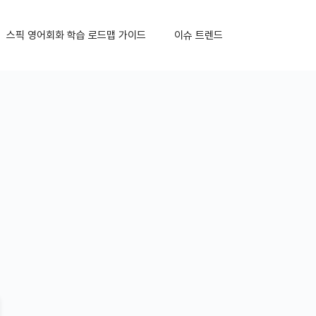
스픽 영어회화 학습 로드맵 가이드
이슈 트렌드