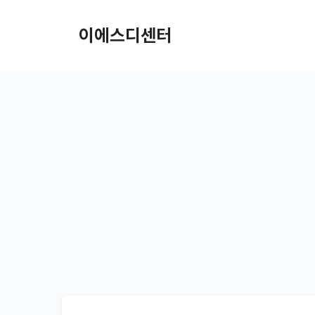
컨텐츠로
건너뛰기
이에스디센터