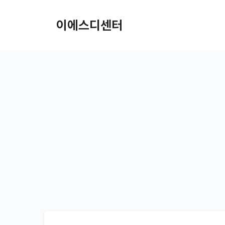
컨텐츠로
건너뛰기
이에스디센터