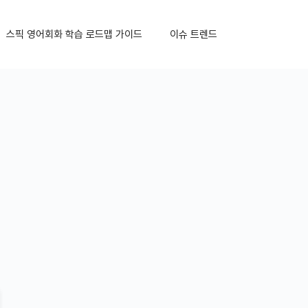
스픽 영어회화 학습 로드맵 가이드
이슈 트렌드