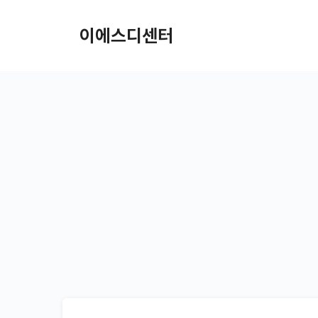
컨텐츠로
건너뛰기
이에스디센터