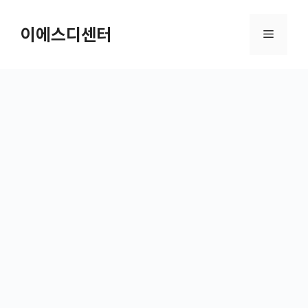
컨텐츠로
건너뛰기
이에스디센터
메뉴