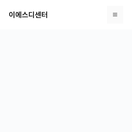
컨텐츠로
건너뛰기
이에스디센터
메뉴