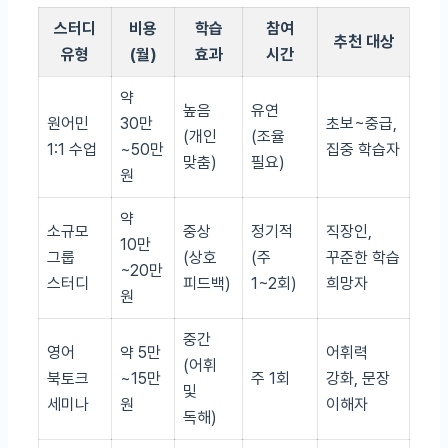
스터디
비용
학습
참여
추천 대상
유형
(월)
효과
시간
약
높음
유연
원어민
30만
초보~중급,
(개인
(조율
1:1 수업
~50만
집중 학습자
맞춤)
필요)
원
약
소규모
중상
정기적
직장인,
10만
그룹
(상호
(주
꾸준한 학습
~20만
스터디
피드백)
1~2회)
희망자
원
중간
영어
약 5만
어휘력
(어휘
북토크
~15만
주 1회
강화, 문장
및
세미나
원
이해자
독해)