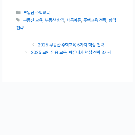
카테고리
부동산 주택교육
태그
부동산 교육
,
부동산 합격
,
새롬에듀
,
주택교육 전략
,
합격
전략
2025 부동산 주택교육 5가지 핵심 전략
2025 교원 임용 교육, 에듀메카 핵심 전략 3가지