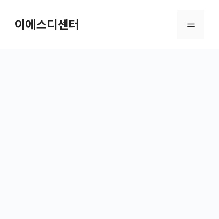
컨텐츠로
건너뛰기
이에스디센터
메뉴