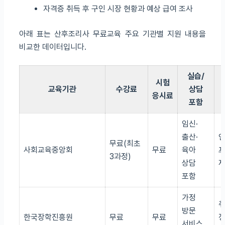
자격증 취득 후 구인 시장 현황과 예상 급여 조사
아래 표는 산후조리사 무료교육 주요 기관별 지원 내용을
비교한 데이터입니다.
실습/
시험
교육기관
수강료
상담
응시료
포함
임신·
출산·
무료(최초
사회교육중앙회
무료
육아
3과정)
상담
포함
가정
방문
한국장학진흥원
무료
무료
서비스