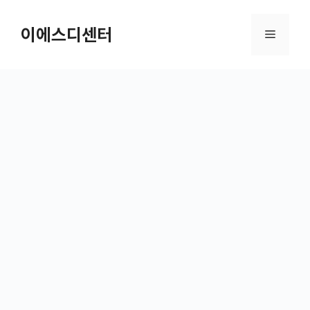
컨텐츠로
건너뛰기
이에스디센터
메뉴