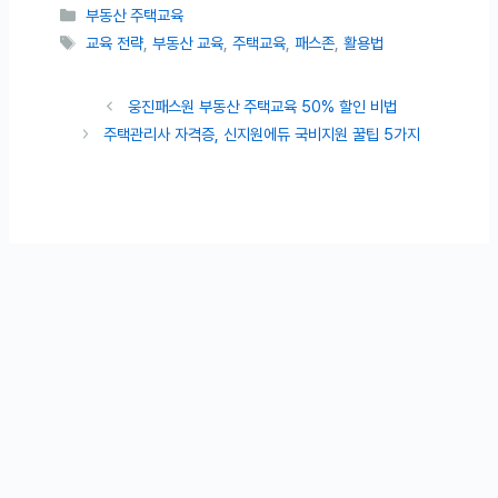
카테고리
부동산 주택교육
태그
교육 전략
,
부동산 교육
,
주택교육
,
패스존
,
활용법
웅진패스원 부동산 주택교육 50% 할인 비법
주택관리사 자격증, 신지원에듀 국비지원 꿀팁 5가지