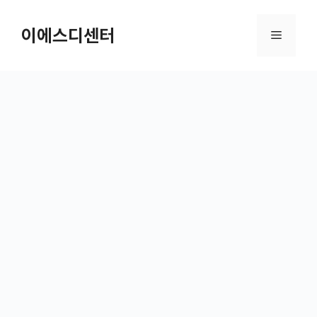
컨텐츠로
건너뛰기
이에스디센터
메뉴