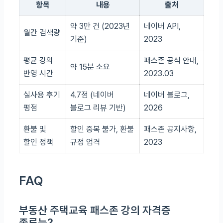
항목
내용
출처
약 3만 건 (2023년
네이버 API,
월간 검색량
기준)
2023
평균 강의
패스존 공식 안내,
약 15분 소요
반영 시간
2023.03
실사용 후기
4.7점 (네이버
네이버 블로그,
평점
블로그 리뷰 기반)
2026
환불 및
할인 중복 불가, 환불
패스존 공지사항,
할인 정책
규정 엄격
2023
FAQ
부동산 주택교육 패스존 강의 자격증
종류는?