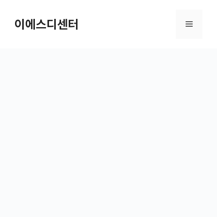
컨텐츠로
건너뛰기
이에스디센터
메뉴