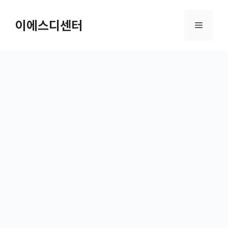
컨텐츠로
건너뛰기
이에스디센터
메뉴