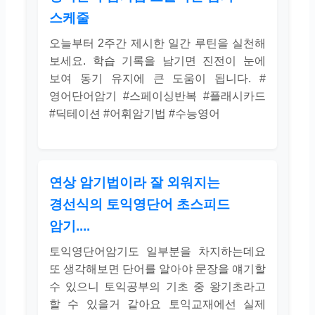
스케줄
오늘부터 2주간 제시한 일간 루틴을 실천해
보세요. 학습 기록을 남기면 진전이 눈에
보여 동기 유지에 큰 도움이 됩니다. #
영어단어암기 #스페이싱반복 #플래시카드
#딕테이션 #어휘암기법 #수능영어
연상 암기법이라 잘 외워지는
경선식의 토익영단어 초스피드
암기....
토익영단어암기도 일부분을 차지하는데요
또 생각해보면 단어를 알아야 문장을 얘기할
수 있으니 토익공부의 기초 중 왕기초라고
할 수 있을거 같아요 토익교재에선 실제