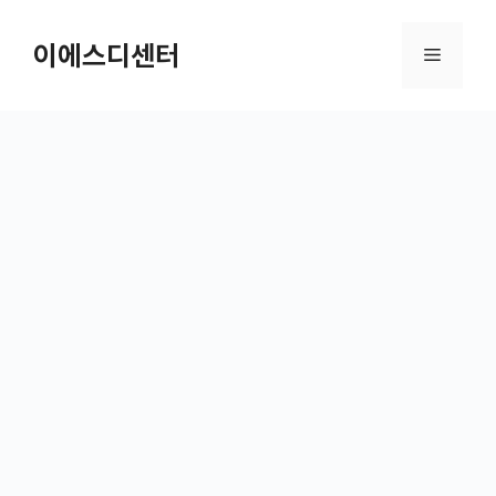
컨텐츠로
건너뛰기
이에스디센터
메뉴