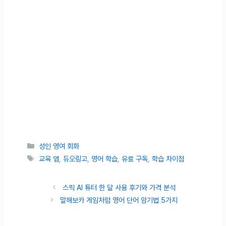
카테고리
성인 영여 회화
태그
교육 앱
,
듀오링고
,
영어 학습
,
유료 구독
,
학습 차이점
스픽 AI 튜터 한 달 사용 후기와 가격 분석
말해보카 게임처럼 영어 단어 암기법 5가지