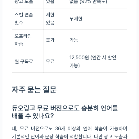
광고 노출
있음
없음 (92% 만족도)
스킬 연습
제한
무제한
횟수
있음
오프라인
불가
가능
학습
12,500원 (연간 시 할인
월 구독료
무료
가능)
자주 묻는 질문
듀오링고 무료 버전으로도 충분히 언어를
배울 수 있나요?
네, 무료 버전으로도 36개 이상의 언어 학습이 가능하며
기본적인 단어와 문장 학습에 적합합니다. 다만 광고 노출과