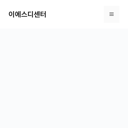
컨텐츠로
건너뛰기
이에스디센터
메뉴