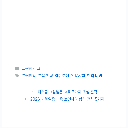
카테고리
교원임용 교육
태그
교원임용
,
교육 전략
,
에듀모어
,
임용시험
,
합격 비법
지스쿨 교원임용 교육 7가지 핵심 전략
2026 교원임용 교육 보건나라 합격 전략 5가지