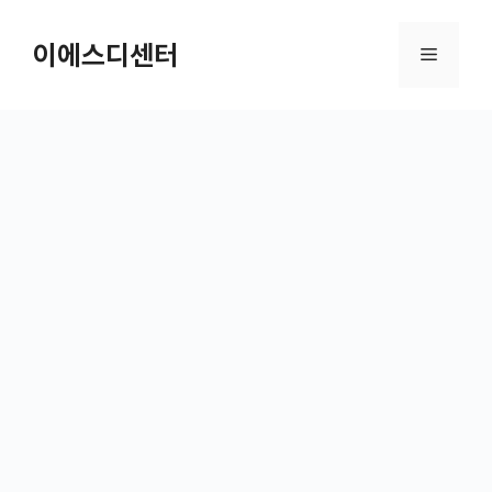
컨텐츠로
건너뛰기
이에스디센터
메뉴