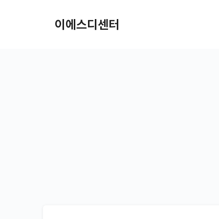
컨텐츠로
건너뛰기
이에스디센터