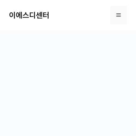
컨텐츠로
건너뛰기
이에스디센터
메뉴