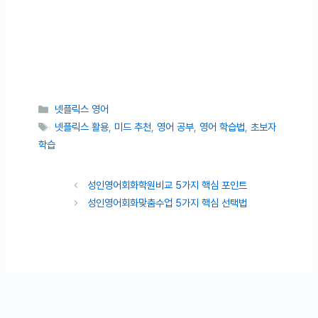
카테고리
넷플릭스 영어
태그
넷플릭스 활용
,
미드 추천
,
영어 공부
,
영어 학습법
,
초보자
학습
성인영어회화학원비교 5가지 핵심 포인트
성인영어회화맞춤수업 5가지 핵심 선택법