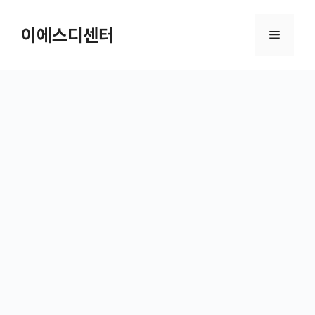
컨텐츠로
건너뛰기
이에스디센터
메뉴