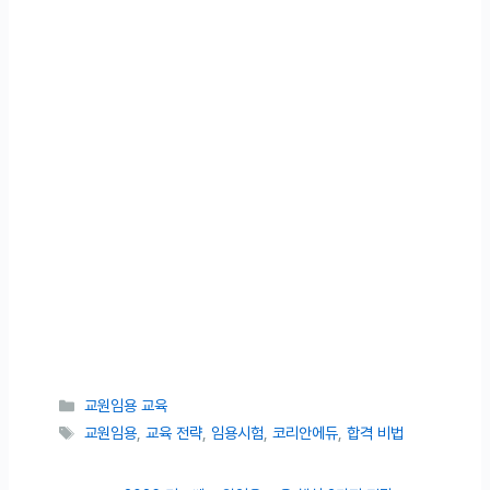
카테고리
교원임용 교육
태그
교원임용
,
교육 전략
,
임용시험
,
코리안에듀
,
합격 비법