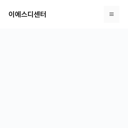
컨텐츠로
건너뛰기
이에스디센터
메뉴