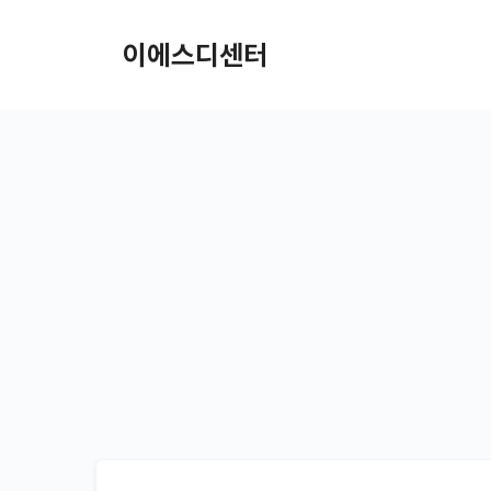
컨텐츠로
건너뛰기
이에스디센터