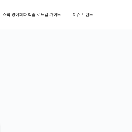
스픽 영어회화 학습 로드맵 가이드
이슈 트렌드