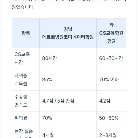
많았습니다.
타
강남
항목
CS교육학원
메트로병원코디네이터학원
평균
CS교육
80시간
60~70시간
시간
자격증
85%
70% 이하
취득률
수강생
4.7점 / 5점 만점
4.2점
만족도
취업률
70%
50~60%
현장 실습
4개월
2~3개월