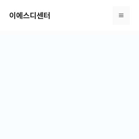
컨텐츠로
건너뛰기
이에스디센터
메뉴