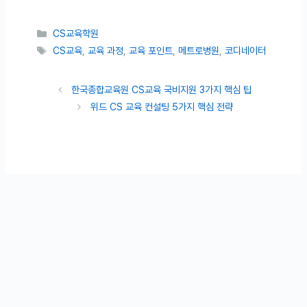
카테고리
CS교육학원
태그
CS교육
,
교육 과정
,
교육 포인트
,
메트로병원
,
코디네이터
한국종합교육원 CS교육 국비지원 3가지 핵심 팁
위드 CS 교육 컨설팅 5가지 핵심 전략